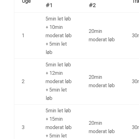
Uge
Tr
#1
#2
5min let løb
+ 10min
20min
1
moderat løb
30m
moderat løb
+ 5min let
løb
5min let løb
+ 12min
20min
2
moderat løb
30m
moderat løb
+ 5min let
løb
5min let løb
+ 15min
20min
3
moderat løb
30m
moderat løb
+ 5min let