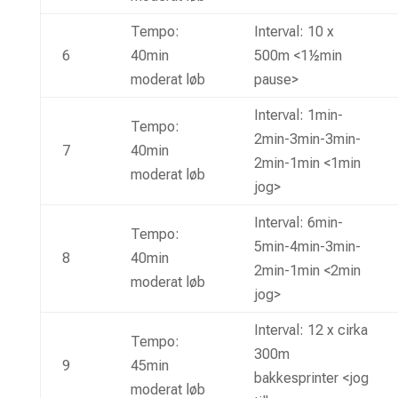
Tempo:
Interval: 10 x
6
40min
500m <1½min
moderat løb
pause>
Interval: 1min-
Tempo:
2min-3min-3min-
7
40min
2min-1min <1min
moderat løb
jog>
Interval: 6min-
Tempo:
5min-4min-3min-
8
40min
2min-1min <2min
moderat løb
jog>
Interval: 12 x cirka
Tempo:
300m
9
45min
bakkesprinter <jog
moderat løb