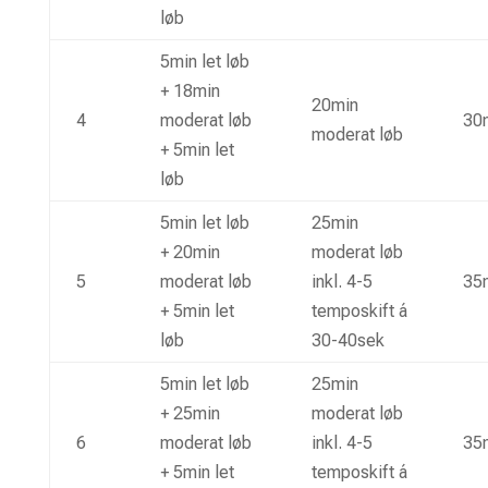
løb
5min let løb
+ 18min
20min
4
moderat løb
30m
moderat løb
+ 5min let
løb
5min let løb
25min
+ 20min
moderat løb
5
moderat løb
inkl. 4-5
35m
+ 5min let
temposkift á
løb
30-40sek
5min let løb
25min
+ 25min
moderat løb
6
moderat løb
inkl. 4-5
35m
+ 5min let
temposkift á