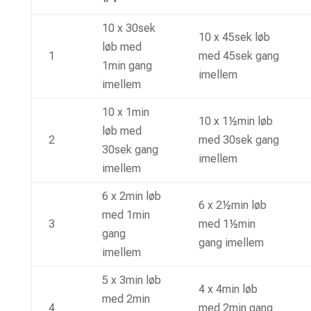
10 x 30sek
10 x 45sek løb
løb med
1
med 45sek gang
1min gang
imellem
imellem
10 x 1min
10 x 1½min løb
løb med
2
med 30sek gang
30sek gang
imellem
imellem
6 x 2min løb
6 x 2½min løb
med 1min
3
med 1½min
gang
gang imellem
imellem
5 x 3min løb
4 x 4min løb
med 2min
4
med 2min gang