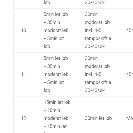
løb
30-40sek
5min let løb
30min
+ 35min
moderat løb
10
moderat løb
inkl. 4-5
45m
+ 5min let
temposkift á
løb
30-40sek
5min let løb
30min
+ 35min
moderat løb
11
moderat løb
inkl. 4-5
45m
+ 5min let
temposkift á
løb
30-40sek
15min let løb
+ 10min
12
moderat løb
30min let løb
Mot
+ 15min let