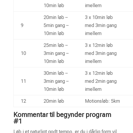
10min løb
imellem
20min løb –
3 x 10min løb
9
5min gang –
med 3min gang
10min løb
imellem
25min løb –
3 x 12min løb
10
3min gang –
med 3min gang
10min løb
imellem
30min løb –
3 x 12min løb
11
3min gang –
med 2min gang
10min løb
imellem
12
20min løb
Motionsløb:
5km
Kommentar til begynder program
#1
Løb i et naturligt godt tempo, er du i dårlig form vil