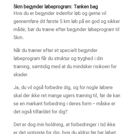
Begynder Løbeprogram #3: Med
5km begynder løbeprogram: Tanken bag
Hvis du er begynder indenfor løb og gerne vil
intervaller
gennemføre dit første 5 km løb på en god og sikker
Kommentar til begynder program
#3
måde, bør du træne efter begynder løbeprogram til
5km.
Få mere at vide her
Når du træner efter et specielt begynder
løbeprogram får du struktur og tryghed i din
træning, samtidig med at du mindsker risikoen for
skader.
Ja, du vil også forbedre dig
, og for nogle løbere
skal der ikke ret mange ugers træning til, før de kan
se en markant forbedring i deres form – måske er
det også tilfældet for dig?
Det er dog min holdning, at forbedringer i tid ikke
er det vigtigste for dig, hvis du aldrig før har løbet.