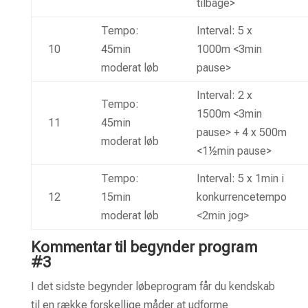
tilbage>
Tempo:
Interval: 5 x
10
45min
1000m <3min
moderat løb
pause>
Interval: 2 x
Tempo:
1500m <3min
11
45min
pause> + 4 x 500m
moderat løb
<1½min pause>
Tempo:
Interval: 5 x 1min i
12
15min
konkurrencetempo
moderat løb
<2min jog>
Kommentar til begynder program
#3
I det sidste begynder løbeprogram får du kendskab
til en række forskellige måder at udforme